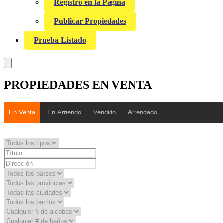
Registro en la Página
Publicar Propiedades
Prueba Listado
PROPIEDADES EN VENTA
En Venta
En Arriendo
Vendido
Arrendado