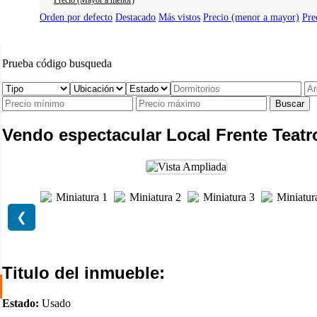
Precio (Mayor a menor)
Orden por defecto
Destacado
Más vistos
Precio (menor a mayor)
Pre
Prueba código busqueda
Buscar
Vendo espectacular Local Frente Teat
❮
Titulo del inmueble:
Estado:
Usado