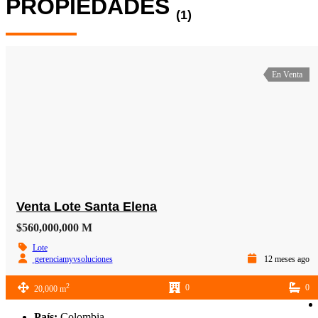
PROPIEDADES
(1)
En Venta
Venta Lote Santa Elena
$560,000,000 M
Lote
gerenciamyvsoluciones
12 meses ago
2
0
0
20,000 m
País:
Colombia