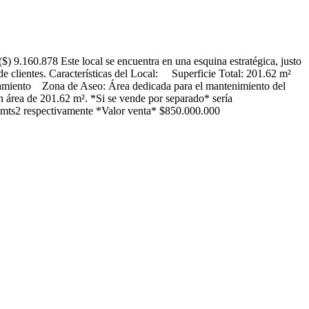
 9.160.878 Este local se encuentra en una esquina estratégica, justo
te de clientes. Características del Local: Superficie Total: 201.62 m²
amiento Zona de Aseo: Área dedicada para el mantenimiento del
n área de 201.62 m². *Si se vende por separado* sería
ts2 respectivamente *Valor venta* $850.000.000